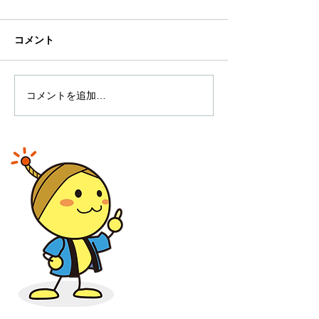
コメント
落とし物につい
コメントを追加…
抽選発表 2024年「第8回
庄内緑地夏まつり」