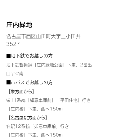
​庄内緑地
名古屋市西区山田町大字上小田井
3527
■地下鉄でお越しの方
地下鉄鶴舞線「庄内緑地公園」下車、2番出
口すぐ南
■市バスでお越しの方
［栄方面から］
栄11系統「如意車庫前」「平田住宅」行き
「庄内橋」下車、西へ150m
［名古屋駅方面から］
名駅12系統「如意車
庫前」行き
「庄内橋」下車、西へ150m