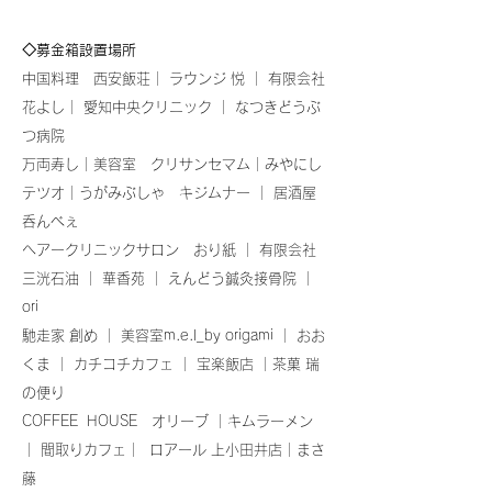
◇募金箱設置場所
中国料理 西安飯荘｜ ラウンジ 悦 ｜ 有限会社
花よし｜ 愛知中央クリニック ｜ なつきどうぶ
つ病院
万両寿し｜美容室 クリサンセマム｜みやにし
テツオ｜うがみぶしゃ キジムナー ｜ 居酒屋
呑んべぇ
ヘアークリニックサロン おり紙 ｜
有限会社
三洸石油 ｜ 華香苑 ｜ えんどう鍼灸接骨院 ｜
ori
馳走家 創め ｜
美容室m.e.l_by origami ｜
おお
くま ｜ カチコチカフェ ｜ 宝楽飯店 ｜茶菓 瑞
の便り
COFFEE HOUSE オリーブ ｜キムラーメン
｜ 間取りカフェ｜ ロアール 上小田井店｜まさ
藤