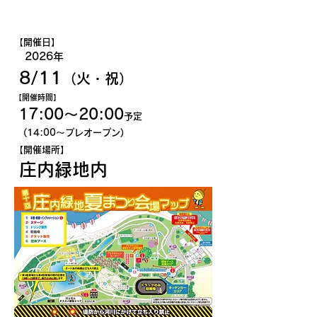
​第10回「庄内緑地夏まつり」について
【開催日】
2026
年
8/11
（火・祝）
【開催​時間】
17:00
〜2
0
:0
0
予
定
(14
:00～プレオープン)
【開催​場所】
庄内緑地
内