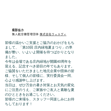
撮影協力
無人航空機管理団体
株式会社ウェスヴィ
皆様の温かいご支援とご協力のおかげをもち
まして、「第10回 庄内緑地夏まつり」の準
備が整い、いよいよ開催を待つばかりとなり
ました。
今年は会場である庄内緑地が開園40周年を
迎える、記念すべき節目の年でもあります。
ご協賛をいただきました地元企業や団体の皆
様、そして個人の皆様に、実行委員会一同、
心より感謝申し上げます。
当日は、ぜひ万全の暑さ対策とお天気の変化
にご注意のうえ、ご家族やご友人と素敵な夏
のひとときをお過ごしください。
皆様のご来場を、スタッフ一同楽しみにお待
ちしております！